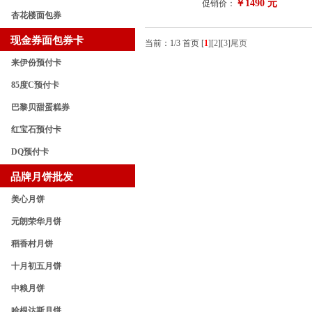
￥1490 元
促销价：
杏花楼面包券
现金券面包券卡
当前：1/3 首页
[
1
]
[
2
]
[
3
]
尾页
来伊份预付卡
85度C预付卡
巴黎贝甜蛋糕券
红宝石预付卡
DQ预付卡
品牌月饼批发
美心月饼
元朗荣华月饼
稻香村月饼
十月初五月饼
中粮月饼
哈根达斯月饼