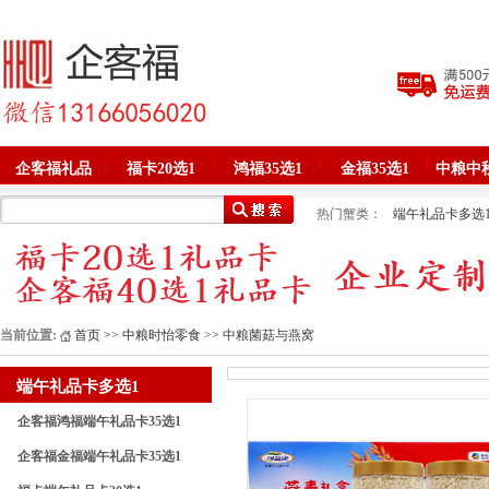
企客福礼品
福卡20选1
鸿福35选1
金福35选1
中粮中
热门蟹类：
端午礼品卡多选
春节礼品卡多选1
品牌嘉兴
中粮菌菇与燕窝
牛排腊味熟
现金券面包券卡
现金券面包
当前位置:
首页
>>
中粮时怡零食
>> 中粮菌菇与燕窝
端午礼品卡多选1
企客福鸿福端午礼品卡35选1
企客福金福端午礼品卡35选1