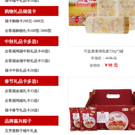
福卡端午礼品卡20选1
购物礼品储值卡
福卡购物卡200元-5000元
企客福购物礼卡100型-5000型
中秋礼品卡多选1
企客福鸿福中秋礼品卡40选1
可益康澳洲燕麦550g*3罐
市场价：
￥98 元
企客福金福中秋礼品卡35选1
￥98 元
促销价：
福卡中秋礼品卡20选1
春节礼品卡多选1
企客福金福礼卡35选1
企客福鸿福礼卡35选1
福卡春节礼品卡20选1
品牌嘉兴粽子
五芳斋粽子端午礼盒