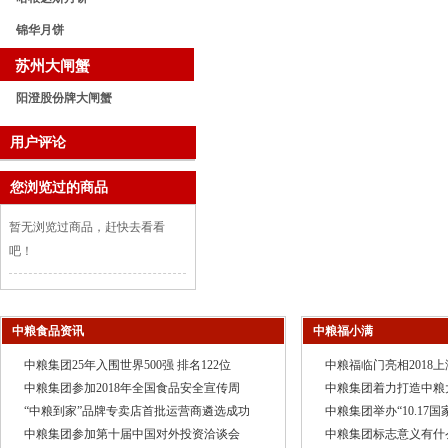
锦华月饼
苏州大闸蟹
阳澄股份牌大闸蟹
用户评论
您浏览过的商品
暂无浏览过商品，赶快去看看
吧！
中粮食品资讯
中粮福小满
中粮集团25年入围世界500强 排名122位
中粮福临门亮相2018
中粮集团参加2018年全国食品安全宣传周
中粮集团着力打造中粮
“中粮到家”品牌专卖店首批运营商遴选成功
中粮集团举办“10.17
中粮集团参加第十届中国对外投资洽谈会
中粮集团标志意义有什