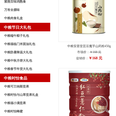
紫燕百味鸡熟食
万有全腊味
中粮肉食礼盒
中粮节日大礼包
中粮端午粽子礼包
中粮福临门米面油礼包
中粮安荟堂芸豆魔芋山药粉450g
市场价：
￥168 元
中粮防暑降温大礼包
￥168 元
促销价：
中粮中秋月饼大礼包
中粮春节年货大礼包
中粮时怡食品
中粮可兰纳斯坚果
中粮时怡与山萃坚果礼盒
中粮福小满坚果
中粮时怡蜂蜜