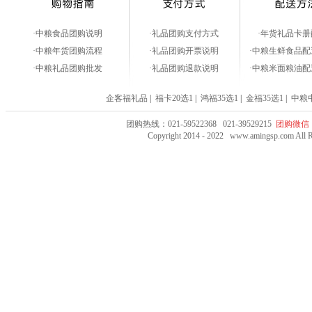
·中粮食品团购说明
·礼品团购支付方式
·年货礼品卡册
·中粮年货团购流程
·礼品团购开票说明
·中粮生鲜食品
·中粮礼品团购批发
·礼品团购退款说明
·中粮米面粮油
企客福礼品
|
福卡20选1
|
鸿福35选1
|
金福35选1
|
中粮
团购热线：021-59522368 021-39529215
团购微信：
Copyright 2014 - 2022 www.amingsp.co