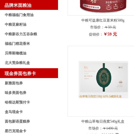
品牌米面粮油
中粮福临门食用油
中粮可益康红豆薏米粉500g
中粮亚麻籽油
市场价：
￥59 元
中粮新谷力五谷杂粮
￥59 元
促销价：
福临门稻花香米
贝蒂斯橄榄油
北大荒杂粮礼盒
现金券面包券卡
新雅面包券
味多美面包券
哈根达斯预付卡
盒马现金卡
面包新语蛋糕券
中粮山萃每日燕窝540g礼盒
市场价：
￥1490 元
星巴克现金卡