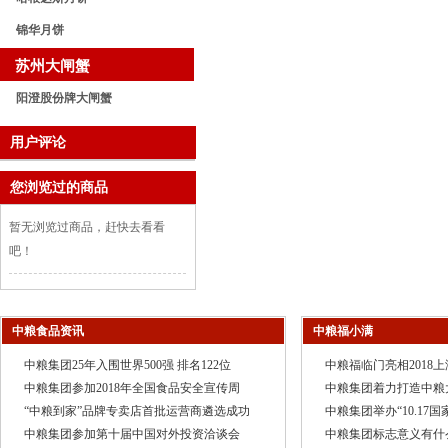
锦华月饼
苏州大闸蟹
阳澄股份牌大闸蟹
用户评论
您浏览过的商品
暂无浏览过商品，赶快去看看
吧！
中粮食品资讯
中粮福小满
中粮集团25年入围世界500强 排名122位
中粮福临门亮相2018
中粮集团参加2018年全国食品安全宣传周
中粮集团着力打造中粮
“中粮到家”品牌专卖店首批运营商遴选成功
中粮集团举办“10.17
中粮集团参加第十届中国对外投资洽谈会
中粮集团标志意义有什