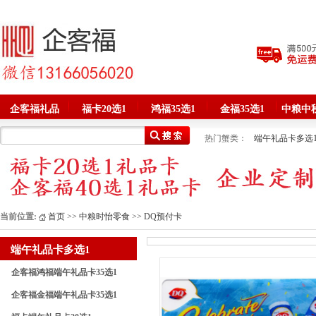
企客福礼品
福卡20选1
鸿福35选1
金福35选1
中粮中
热门蟹类：
端午礼品卡多选
春节礼品卡多选1
品牌嘉兴
中粮菌菇与燕窝
牛排腊味熟
现金券面包券卡
现金券面包
当前位置:
首页
>>
中粮时怡零食
>> DQ预付卡
端午礼品卡多选1
企客福鸿福端午礼品卡35选1
企客福金福端午礼品卡35选1