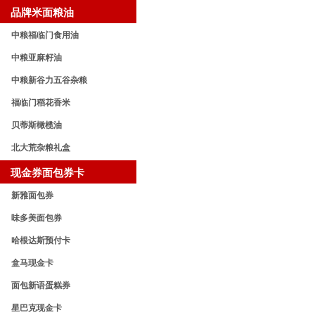
品牌米面粮油
中粮福临门食用油
中粮亚麻籽油
中粮新谷力五谷杂粮
福临门稻花香米
贝蒂斯橄榄油
北大荒杂粮礼盒
现金券面包券卡
新雅面包券
味多美面包券
哈根达斯预付卡
盒马现金卡
面包新语蛋糕券
星巴克现金卡