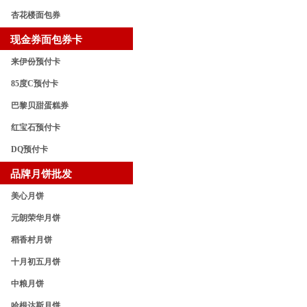
杏花楼面包券
现金券面包券卡
来伊份预付卡
85度C预付卡
巴黎贝甜蛋糕券
红宝石预付卡
DQ预付卡
品牌月饼批发
美心月饼
元朗荣华月饼
稻香村月饼
十月初五月饼
中粮月饼
哈根达斯月饼