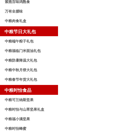
紫燕百味鸡熟食
万有全腊味
中粮肉食礼盒
中粮节日大礼包
中粮端午粽子礼包
中粮福临门米面油礼包
中粮防暑降温大礼包
中粮中秋月饼大礼包
中粮春节年货大礼包
中粮时怡食品
中粮可兰纳斯坚果
中粮时怡与山萃坚果礼盒
中粮福小满坚果
中粮时怡蜂蜜