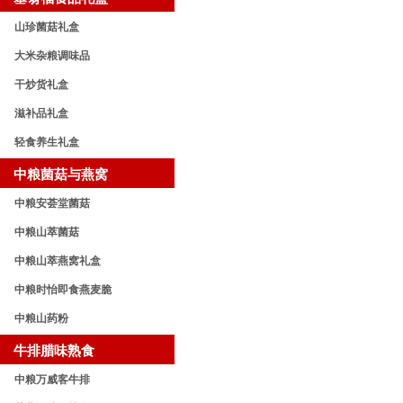
山珍菌菇礼盒
大米杂粮调味品
干炒货礼盒
滋补品礼盒
轻食养生礼盒
中粮菌菇与燕窝
中粮安荟堂菌菇
中粮山萃菌菇
中粮山萃燕窝礼盒
中粮时怡即食燕麦脆
中粮山药粉
牛排腊味熟食
中粮万威客牛排