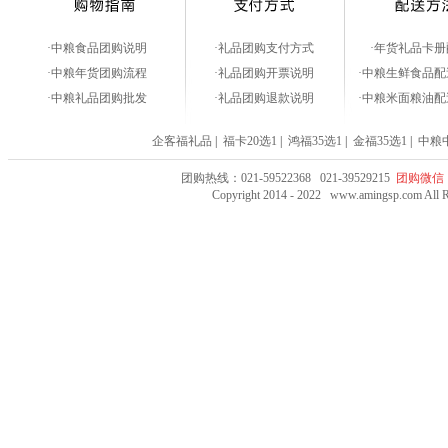
·中粮食品团购说明
·礼品团购支付方式
·年货礼品卡册
·中粮年货团购流程
·礼品团购开票说明
·中粮生鲜食品
·中粮礼品团购批发
·礼品团购退款说明
·中粮米面粮油
企客福礼品
|
福卡20选1
|
鸿福35选1
|
金福35选1
|
中粮
团购热线：021-59522368 021-39529215
团购微信：
Copyright 2014 - 2022 www.amingsp.co