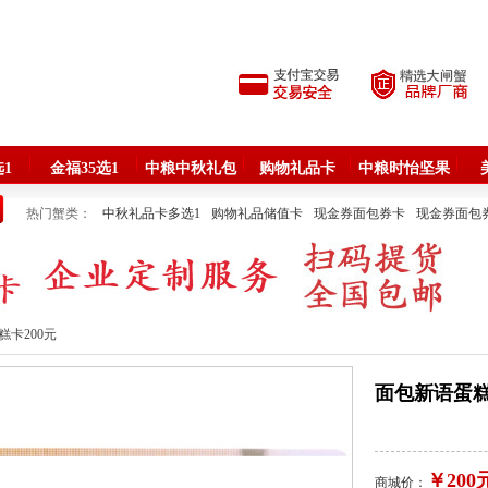
1
金福35选1
中粮中秋礼包
购物礼品卡
中粮时怡坚果
热门蟹类：
中秋礼品卡多选1
购物礼品储值卡
现金券面包券卡
现金券面包
品牌月饼批发
苏州大闸蟹
海鲜礼盒
塞翁福食品礼盒
中粮菌菇与燕窝
牛排腊味熟食
中粮节日大礼包
中粮时怡食品
品牌米面粮油
春节礼品卡多选
品牌嘉兴粽子
咸鸭蛋海鸭蛋
端午礼品卡多选1
糕卡200元
面包新语蛋糕
￥200
商城价：