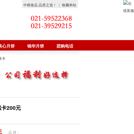
中粮食品 品质之选！
|
收藏本站
美心月饼
锦华月饼
团购电话
券卡
1
卡200元
元
品 牌：